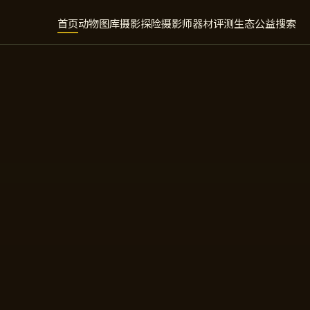
首页
动物图库
摄影探险
摄影师
器材评测
生态公益
搜索