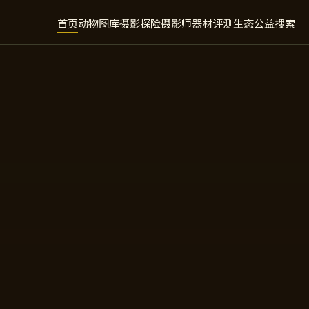
首页
动物图库
摄影探险
摄影师
器材评测
生态公益
搜索